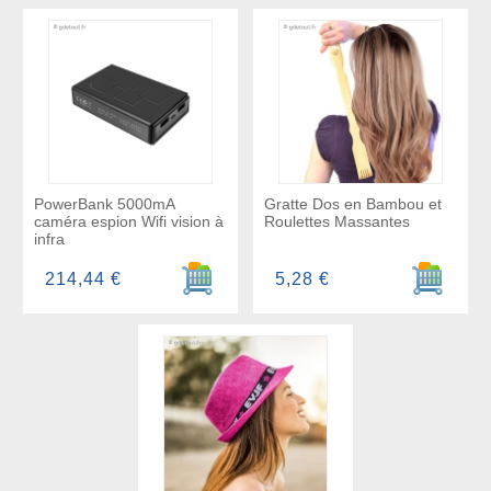
PowerBank 5000mA
Gratte Dos en Bambou et
caméra espion Wifi vision à
Roulettes Massantes
infra
Ajouter au panier
Ajouter a
214,44 €
5,28 €