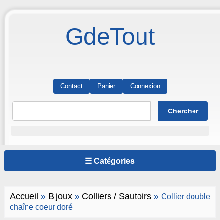
GdeTout
Contact
Panier
Connexion
☰ Catégories
Accueil
»
Bijoux
»
Colliers / Sautoirs
»
Collier double
chaîne coeur doré