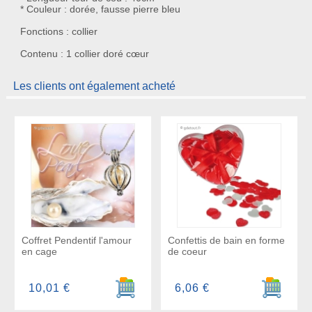
* Couleur : dorée, fausse pierre bleu
Fonctions : collier
Contenu : 1 collier doré cœur
Les clients ont également acheté
Coffret Pendentif l'amour
Confettis de bain en forme
en cage
de coeur
Ajouter au panier
Ajouter a
10,01 €
6,06 €