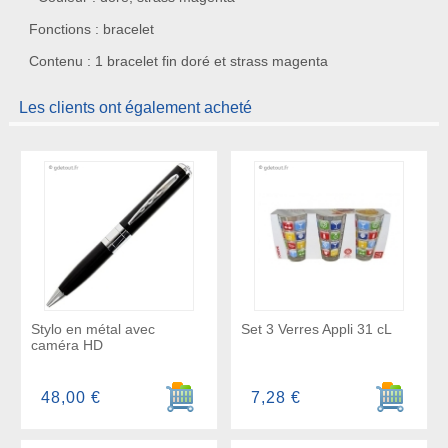
Fonctions : bracelet
Contenu : 1 bracelet fin doré et strass magenta
Les clients ont également acheté
Stylo en métal avec
Set 3 Verres Appli 31 cL
caméra HD
Ajouter au panier
Ajouter a
48,00 €
7,28 €