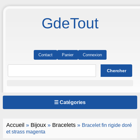
GdeTout
Contact
Panier
Connexion
☰ Catégories
Accueil
»
Bijoux
»
Bracelets
»
Bracelet fin rigide doré
et strass magenta