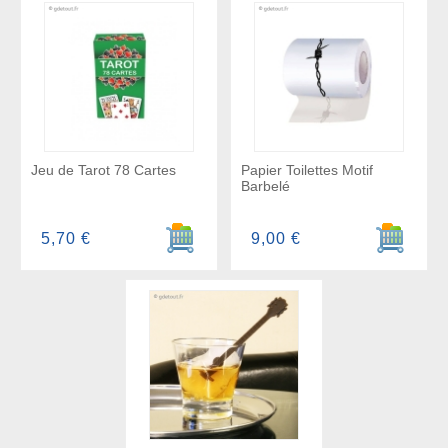
Jeu de Tarot 78 Cartes
Papier Toilettes Motif
Barbelé
Ajouter au panier
Ajouter a
5,70 €
9,00 €