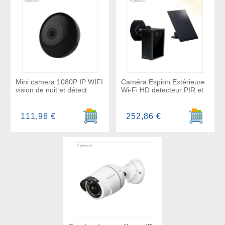
Mini camera 1080P IP WIFI
Caméra Espion Extérieure
vision de nuit et détect
Wi-Fi HD detecteur PIR et
Ajouter au panier
Ajouter a
111,96 €
252,86 €