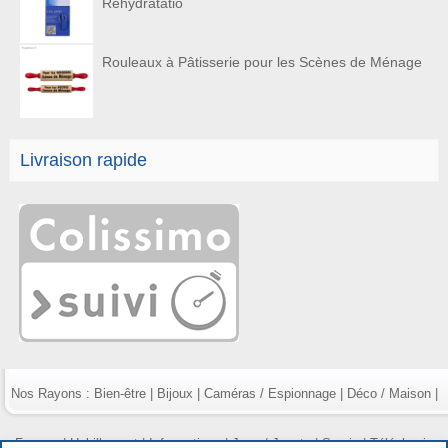
Réhydratatio
Rouleaux à Pâtisserie pour les Scènes de Ménage
Livraison rapide
Nos Rayons :
Bien-être
|
Bijoux
|
Caméras / Espionnage
|
Déco / Maison
|
Fumeur
|
Habillement
|
Informatique
|
Jeux / Jouets
|
Survie
|
Téléphonie