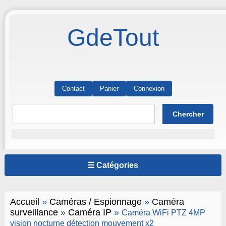
GdeTout
Contact
Panier
Connexion
☰ Catégories
Accueil
»
Caméras / Espionnage
»
Caméra
surveillance
»
Caméra IP
»
Caméra WiFi PTZ 4MP
vision nocturne détection mouvement x2