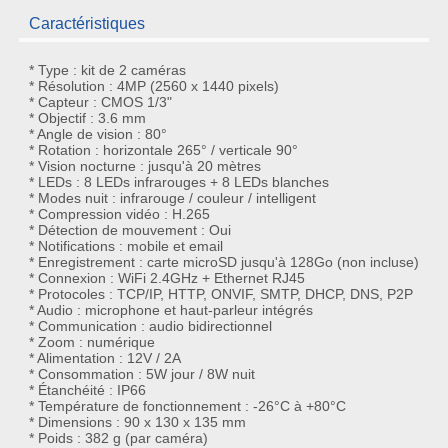
Caractéristiques
* Type : kit de 2 caméras
* Résolution : 4MP (2560 x 1440 pixels)
* Capteur : CMOS 1/3"
* Objectif : 3.6 mm
* Angle de vision : 80°
* Rotation : horizontale 265° / verticale 90°
* Vision nocturne : jusqu'à 20 mètres
* LEDs : 8 LEDs infrarouges + 8 LEDs blanches
* Modes nuit : infrarouge / couleur / intelligent
* Compression vidéo : H.265
* Détection de mouvement : Oui
* Notifications : mobile et email
* Enregistrement : carte microSD jusqu'à 128Go (non incluse)
* Connexion : WiFi 2.4GHz + Ethernet RJ45
* Protocoles : TCP/IP, HTTP, ONVIF, SMTP, DHCP, DNS, P2P
* Audio : microphone et haut-parleur intégrés
* Communication : audio bidirectionnel
* Zoom : numérique
* Alimentation : 12V / 2A
* Consommation : 5W jour / 8W nuit
* Étanchéité : IP66
* Température de fonctionnement : -26°C à +80°C
* Dimensions : 90 x 130 x 135 mm
* Poids : 382 g (par caméra)