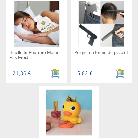
Bouillotte Fourrure Même
Peigne en forme de pistolet
Pas Froid
Ajouter au panier
Ajouter a
21,36 €
5,82 €