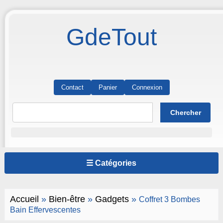
GdeTout
Contact
Panier
Connexion
☰ Catégories
Accueil
»
Bien-être
»
Gadgets
»
Coffret 3 Bombes
Bain Effervescentes