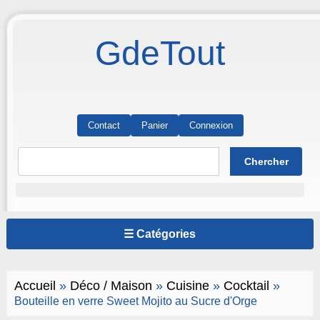
GdeTout
Contact
Panier
Connexion
☰ Catégories
Accueil
»
Déco / Maison
»
Cuisine
»
Cocktail
»
Bouteille en verre Sweet Mojito au Sucre d'Orge