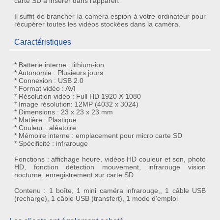
carte SD à insérer dans l'appareil.
Il suffit de brancher la
caméra espion
à votre ordinateur pour
récupérer toutes les vidéos stockées dans la caméra.
Caractéristiques
* Batterie interne : lithium-ion
* Autonomie : Plusieurs jours
* Connexion : USB 2.0
* Format vidéo : AVI
* Résolution vidéo : Full HD 1920 X 1080
* Image résolution: 12MP (4032 x 3024)
* Dimensions : 23 x 23 x 23 mm
* Matière : Plastique
* Couleur : aléatoire
* Mémoire interne : emplacement pour micro carte SD
* Spécificité : infrarouge
Fonctions : affichage heure, vidéos HD couleur et son, photo
HD, fonction détection mouvement, infrarouge vision
nocturne, enregistrement sur carte SD
Contenu : 1 boîte, 1 mini caméra infrarouge,, 1 câble USB
(recharge), 1 câble USB (transfert), 1 mode d'emploi