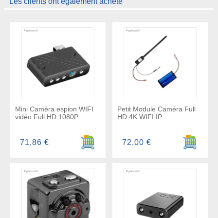
Les clients ont également acheté
Mini Caméra espion WIFI
Petit Module Caméra Full
vidéo Full HD 1080P
HD 4K WIFI IP
Ajouter au panier
Ajouter a
71,86 €
72,00 €