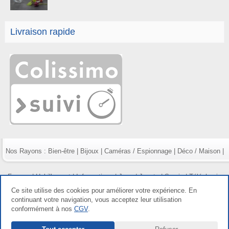
Livraison rapide
Nos Rayons :
Bien-être
|
Bijoux
|
Caméras / Espionnage
|
Déco / Maison
|
Fumeur
|
Habillement
|
Informatique
|
Jeux / Jouets
|
Survie
|
Téléphonie
Ce site utilise des cookies pour améliorer votre expérience. En
continuant votre navigation, vous acceptez leur utilisation
conformément à nos
CGV
.
Copyright gdetout.fr 2026, tous droits réservés |
Mentions légales
|
Conditions