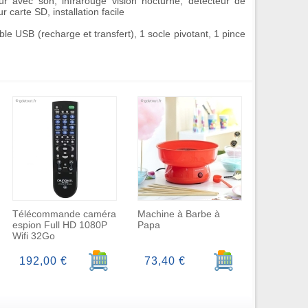
r avec son, infrarouge vision nocturne, détecteur de
carte SD, installation facile
le USB (recharge et transfert), 1 socle pivotant, 1 pince
Télécommande caméra
Machine à Barbe à
espion Full HD 1080P
Papa
Wifi 32Go
r au panier
Ajouter au panier
Ajouter au panier
192,00 €
73,40 €