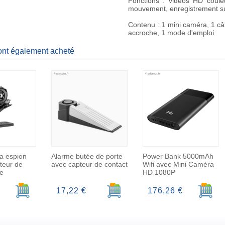
Fonctions : vidéos HD couleu
mouvement, enregistrement sur 
Contenu : 1 mini caméra, 1 câb
accroche, 1 mode d'emploi
 ont également acheté
a espion
Alarme butée de porte
Power Bank 5000mAh
teur de
avec capteur de contact
Wifi avec Mini Caméra
e
HD 1080P
Ajouter au panier
Ajouter au panier
Ajoute
17,22 €
176,26 €