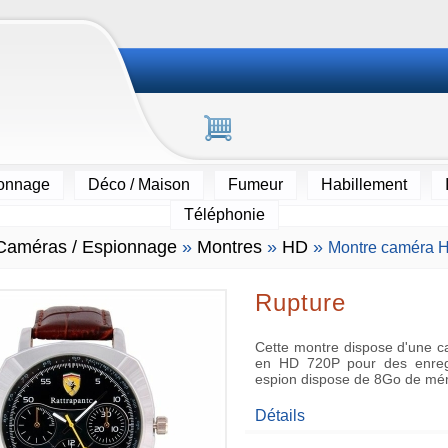
ionnage
Déco / Maison
Fumeur
Habillement
Téléphonie
Caméras / Espionnage
»
Montres
»
HD
»
Montre caméra H
Rupture
Cette montre dispose d'une ca
en HD 720P pour des enregi
espion dispose de 8Go de mé
Détails