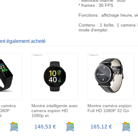
* Mémoire interne : 8Go
* frames : 30 FPS
Fonctions : affichage heure, v
Contenu : 1 boîte, 1 camera 
mode d'emploi
 ont également acheté
c caméra
Montre intelligente avec
Montre caméra espion
1080P
camera espion HD
Full HD 1080P 32 Go
t
1080p et
Ajouter au panier
Ajouter au panier
Ajoute
140,53 €
165,12 €