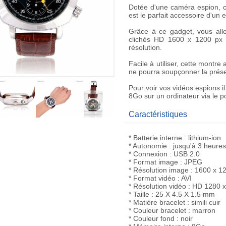
Dotée d'une
caméra espion
, 
est le parfait accessoire d'un
e
Grâce à ce gadget, vous all
clichés
HD 1600 x 1200 px
résolution.
Facile à utiliser, cette montr
ne pourra soupçonner la prés
Pour voir vos
vidéos espions
i
8Go
sur un ordinateur via le p
Caractéristiques
* Batterie interne : lithium-ion
* Autonomie : jusqu'à 3 heures
* Connexion : USB 2.0
* Format image : JPEG
* Résolution image : 1600 x 1
* Format vidéo : AVI
* Résolution vidéo : HD 1280 x
* Taille : 25 X 4.5 X 1.5 mm
* Matière bracelet : simili cuir
* Couleur bracelet : marron
* Couleur fond : noir