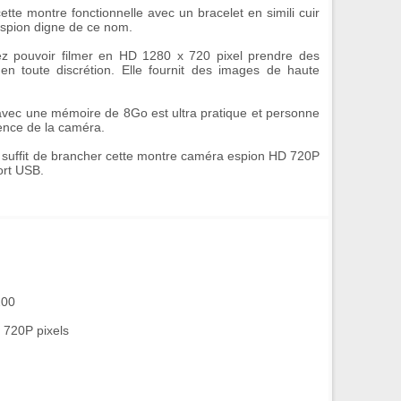
cette montre fonctionnelle avec un bracelet en simili cuir
spion
digne de ce nom.
ez pouvoir filmer en
HD 1280 x 720 pixel
prendre des
en toute discrétion. Elle fournit des images de haute
e avec une
mémoire de 8Go
est ultra pratique et personne
ence de la caméra.
l suffit de brancher cette montre
caméra espion HD 720P
ort USB.
200
 720P pixels