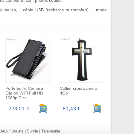
os couleur et son, photos couleur
 jumelles, 1 câble USB (recharge et transfert), 1 mode
Portefeuille Caméra
Collier croix caméra
Espion WiFi Full HD
4Go
1080p Disc
r au panier
Ajouter au panier
Ajouter au panier
223,01 €
81,43 €
Jeux / Jouets
|
Survie
|
Téléphonie