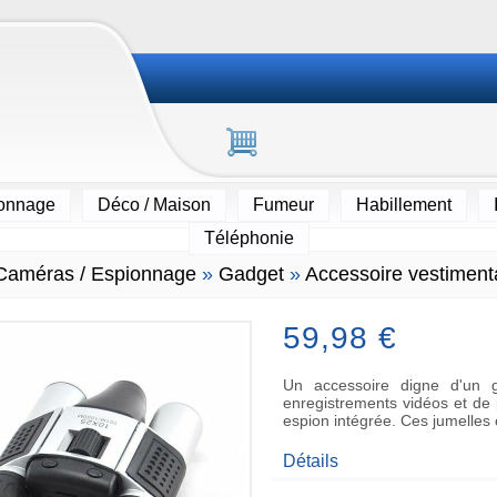
ionnage
Déco / Maison
Fumeur
Habillement
Téléphonie
Caméras / Espionnage
»
Gadget
»
Accessoire vestiment
59,98 €
Un accessoire digne d'un g
enregistrements vidéos et de 
espion intégrée. Ces jumelle
Détails