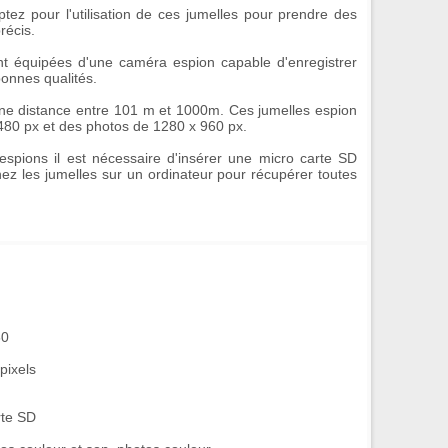
tez pour l'utilisation de ces
jumelles
pour prendre des
récis.
t équipées d'une
caméra espion
capable d'enregistrer
bonnes qualités.
 une distance entre 101 m et 1000m. Ces
jumelles espion
 480 px et des photos de 1280 x 960 px.
espions
il est nécessaire d'insérer une micro carte SD
hez les jumelles sur un ordinateur pour récupérer toutes
60
pixels
rte SD