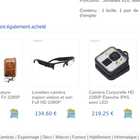
Fonctions : Jumelles X10, vidé
Contenu : 1 boîte, 1 pair de
d'emploi
 ont également acheté
ature
Lunettes caméra
Caméra Corporelle HD
 Fil 1080P
espion vidéos et son
1080P Étanche IP65
Full HD 1080P
avec LED
Ajouter au panier
Ajouter au panier
Ajoute
134,60 €
219,25 €
améras / Espionnage
|
Déco / Maison
|
Fumeur
|
Habillement
|
Informatique
|