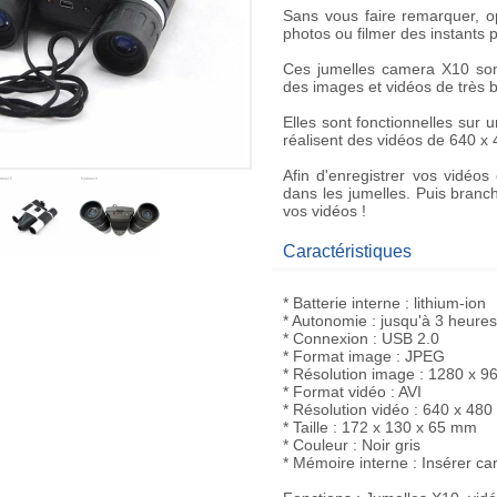
Sans vous faire remarquer, op
photos ou filmer des instants p
Ces
jumelles camera X10
son
des images et vidéos de très 
Elles sont fonctionnelles sur
réalisent des vidéos de 640 x
Afin d'enregistrer vos
vidéos 
dans les
jumelles
. Puis branc
vos vidéos !
Caractéristiques
* Batterie interne : lithium-ion
* Autonomie : jusqu'à 3 heures
* Connexion : USB 2.0
* Format image : JPEG
* Résolution image : 1280 x 9
* Format vidéo : AVI
* Résolution vidéo : 640 x 480 
* Taille : 172 x 130 x 65 mm
* Couleur : Noir gris
* Mémoire interne : Insérer ca