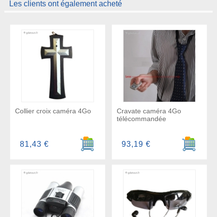
Les clients ont également acheté
Collier croix caméra 4Go
Cravate caméra 4Go
télécommandée
Ajouter au panier
Ajouter a
81,43 €
93,19 €