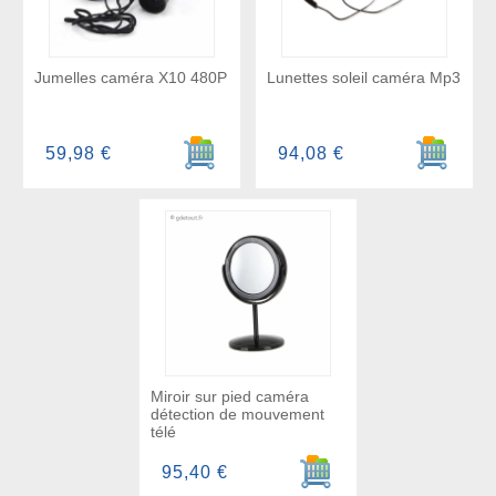
Jumelles caméra X10 480P
Lunettes soleil caméra Mp3
Ajouter au panier
Ajouter a
59,98 €
94,08 €
Miroir sur pied caméra
détection de mouvement
télé
Ajouter au panier
95,40 €