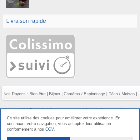
Livraison rapide
Nos Rayons :
Bien-être
|
Bijoux
|
Caméras / Espionnage
|
Déco / Maison
|
Fumeur
|
Habillement
|
Informatique
|
Jeux / Jouets
|
Survie
|
Téléphonie
Ce site utilise des cookies pour améliorer votre expérience. En
continuant votre navigation, vous acceptez leur utilisation
conformément à nos
CGV
.
Copyright gdetout.fr 2026, tous droits réservés |
Mentions légales
|
Conditions