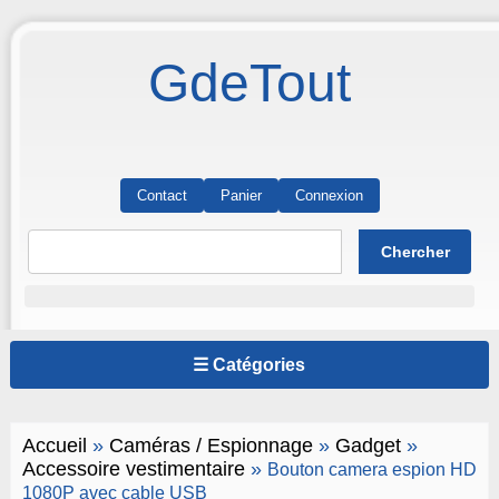
GdeTout
Contact
Panier
Connexion
☰ Catégories
Accueil
»
Caméras / Espionnage
»
Gadget
»
Accessoire vestimentaire
»
Bouton camera espion HD
1080P avec cable USB