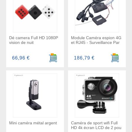
Dé camera Full HD 1080P
Module Caméra espion 4G
vision de nuit
et RJ45 - Surveillance Par
Ajouter au panier
Ajouter a
66,96 €
186,79 €
Mini caméra métal argent
Caméra de sport wifi Full
HD 4k écran LCD de 2 pou