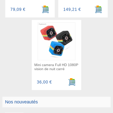
Ajouter au panier
Ajouter a
79,09 €
149,21 €
Mini camera Full HD 1080P
vision de nuit carré
Ajouter au panier
36,00 €
Nos nouveautés