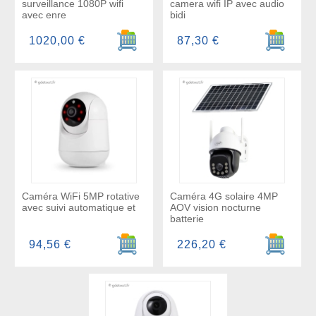
surveillance 1080P wifi
camera wifi IP avec audio
avec enre
bidi
Ajouter au panier
Ajouter a
1020,00 €
87,30 €
Caméra WiFi 5MP rotative
Caméra 4G solaire 4MP
avec suivi automatique et
AOV vision nocturne
batterie
Ajouter au panier
Ajouter a
94,56 €
226,20 €