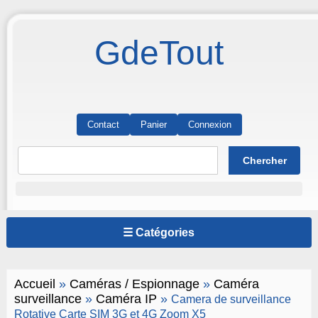
GdeTout
Contact
Panier
Connexion
☰ Catégories
Accueil
»
Caméras / Espionnage
»
Caméra
surveillance
»
Caméra IP
»
Camera de surveillance
Rotative Carte SIM 3G et 4G Zoom X5