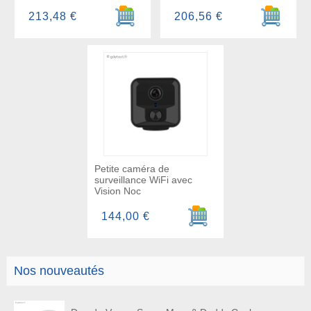
Ajouter au panier
Ajouter a
213,48 €
206,56 €
Petite caméra de
surveillance WiFi avec
Vision Noc
Ajouter au panier
144,00 €
Nos nouveautés