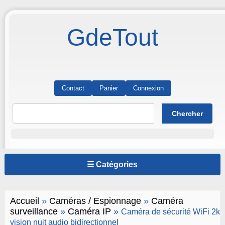
GdeTout
Contact
Panier
Connexion
☰ Catégories
Accueil
»
Caméras / Espionnage
»
Caméra
surveillance
»
Caméra IP
»
Caméra de sécurité WiFi 2k
vision nuit audio bidirectionnel