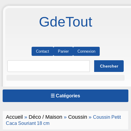
GdeTout
Contact
Panier
Connexion
☰ Catégories
Accueil
»
Déco / Maison
»
Coussin
»
Coussin Petit
Caca Souriant 18 cm