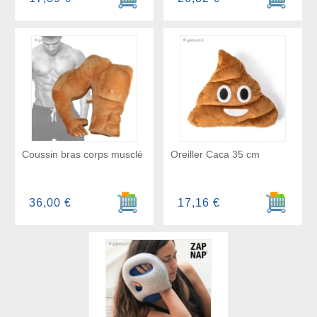
Coussin bras corps musclé
Oreiller Caca 35 cm
Ajouter au panier
Ajouter a
36,00 €
17,16 €