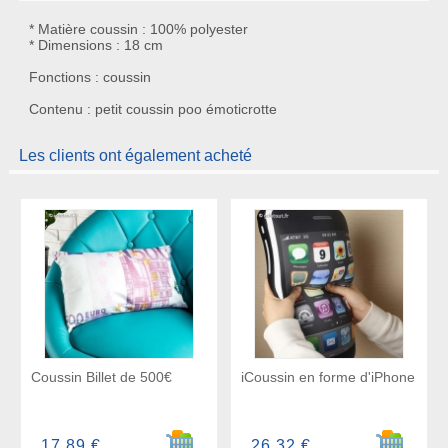
* Matière coussin : 100% polyester
* Dimensions : 18 cm
Fonctions : coussin
Contenu : petit coussin poo émoticrotte
Les clients ont également acheté
Coussin Billet de 500€
iCoussin en forme d'iPhone
Ajouter au panier
Ajouter a
17,89 €
26,32 €