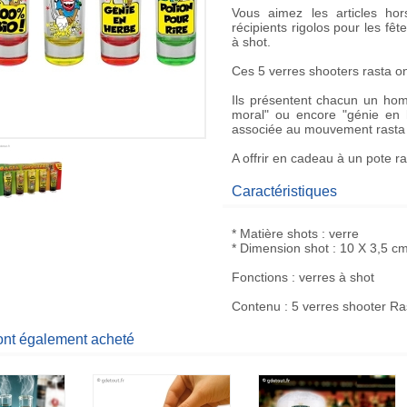
Vous aimez les articles h
récipients rigolos pour les f
à shot
.
Ces
5 verres shooters rasta
on
Ils présentent chacun un ho
moral" ou encore "génie en he
associée au mouvement rasta 
A offrir en
cadeau
à un pote ra
Caractéristiques
* Matière shots : verre
* Dimension shot : 10 X 3,5 c
Fonctions : verres à shot
Contenu : 5 verres shooter Ra
 ont également acheté