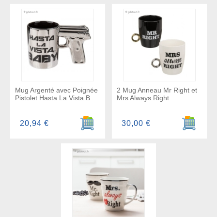
Mug Argenté avec Poignée
2 Mug Anneau Mr Right et
Pistolet Hasta La Vista B
Mrs Always Right
Ajouter au panier
Ajouter a
20,94 €
30,00 €