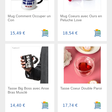
Mug Comment Occuper un
Mug Coeurs avec Ours en
Con
Peluche Love
Ajouter au panier
Ajouter a
15,49 €
18,54 €
Tasse Big Boss avec Anse
Tasse Coeur Double Paroi
Bras Musclé
Ajouter au panier
Ajouter a
14,40 €
17,74 €