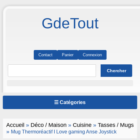
GdeTout
Contact
Panier
Connexion
☰ Catégories
Accueil
»
Déco / Maison
»
Cuisine
»
Tasses / Mugs
»
Mug Thermoréactif I Love gaming Anse Joystick