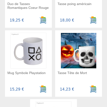
Duo de Tasses
Tasse poing américain
Romantiques Coeur Rouge
Ajouter au panier
Ajouter a
19,25 €
18,00 €
Mug Symbole Playstation
Tasse Tête de Mort
Ajouter au panier
Ajouter a
15,29 €
14,23 €