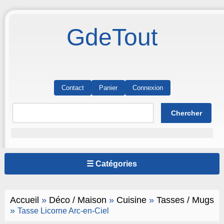
GdeTout
Contact
Panier
Connexion
☰ Catégories
Accueil
»
Déco / Maison
»
Cuisine
»
Tasses / Mugs
»
Tasse Licorne Arc-en-Ciel