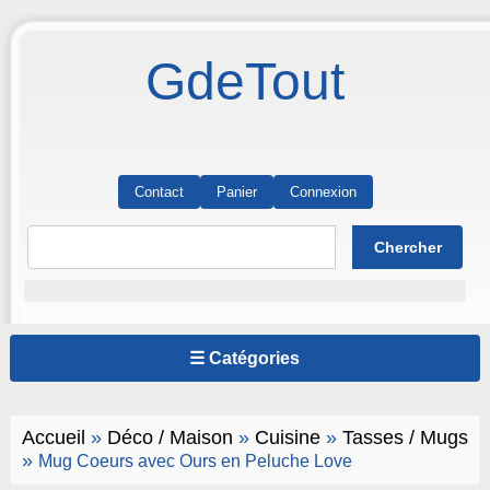
GdeTout
Contact
Panier
Connexion
☰ Catégories
Accueil
»
Déco / Maison
»
Cuisine
»
Tasses / Mugs
»
Mug Coeurs avec Ours en Peluche Love