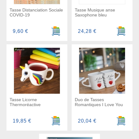
Tasse Distanciation Sociale
Tasse Musique anse
COVID-19
Saxophone bleu
Ajouter au panier
Ajouter a
9,60 €
24,28 €
Tasse Licorne
Duo de Tasses
Thermoréactive
Romantiques I Love You
Ajouter au panier
Ajouter a
19,85 €
20,04 €