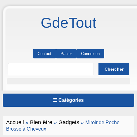
GdeTout
Contact
Panier
Connexion
☰ Catégories
Accueil
»
Bien-être
»
Gadgets
»
Miroir de Poche
Brosse à Cheveux