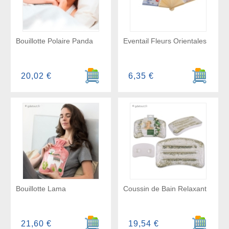
Bouillotte Polaire Panda
Eventail Fleurs Orientales
Ajouter au panier
Ajouter a
20,02 €
6,35 €
Bouillotte Lama
Coussin de Bain Relaxant
Ajouter au panier
Ajouter a
21,60 €
19,54 €