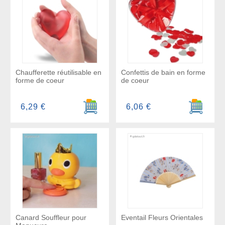
Chaufferette réutilisable en
Confettis de bain en forme
forme de coeur
de coeur
Ajouter au panier
Ajouter a
6,29 €
6,06 €
Canard Souffleur pour
Eventail Fleurs Orientales