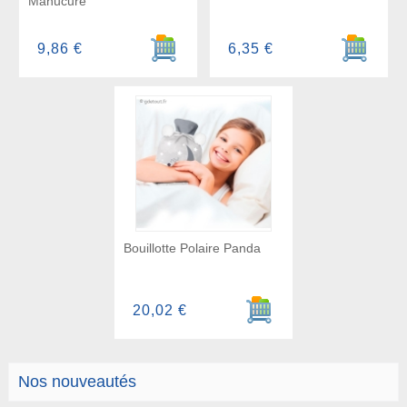
Manucure
Ajouter au panier
Ajouter a
9,86 €
6,35 €
Bouillotte Polaire Panda
Ajouter au panier
20,02 €
Nos nouveautés