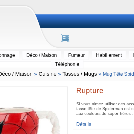
ionnage
Déco / Maison
Fumeur
Habillement
Téléphonie
Déco / Maison
»
Cuisine
»
Tasses / Mugs
»
Mug Tête Spi
Rupture
Si vous aimez utiliser des acc
tasse tête de Spiderman est sû
aux couleurs du super-héros :
Détails