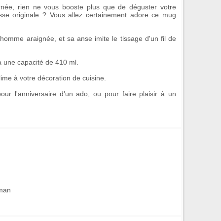
née, rien ne vous booste plus que de déguster votre
sse original
e ? Vous allez certainement adore ce
mug
l'homme araignée
, et sa
anse
imite le tissage d'un fil de
 a une capacité de 410 ml.
ime à votre décoration de cuisine.
our l'anniversaire d'un ado, ou pour faire plaisir à un
rman