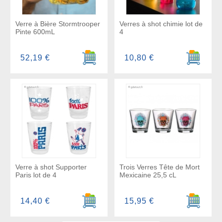
Verre à Bière Stormtrooper
Verres à shot chimie lot de
Pinte 600mL
4
Ajouter au panier
Ajouter a
52,19 €
10,80 €
Verre à shot Supporter
Trois Verres Tête de Mort
Paris lot de 4
Mexicaine 25,5 cL
Ajouter au panier
Ajouter a
14,40 €
15,95 €