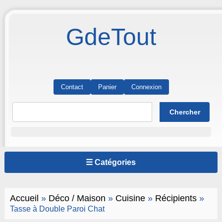
GdeTout
Contact
Panier
Connexion
☰ Catégories
Accueil
»
Déco / Maison
»
Cuisine
»
Récipients
»
Tasse à Double Paroi Chat