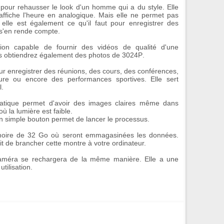
t pour rehausser le look d'un homme qui a du style. Elle
affiche l'heure en analogique. Mais elle ne permet pas
 elle est également ce qu'il faut pour enregistrer des
s'en rende compte.
ion
capable de fournir des
vidéos
de qualité d'une
s obtiendrez également des
photos
de
3024P
.
pour enregistrer des réunions, des cours, des conférences,
ure ou encore des performances sportives. Elle sert
l.
atique permet d'avoir des images claires même dans
où la lumière est faible.
'un simple bouton permet de lancer le processus.
oire de 32 Go
où seront emmagasinées les données.
ffit de brancher cette montre à votre ordinateur.
 caméra se rechargera de la même manière. Elle a une
tilisation.