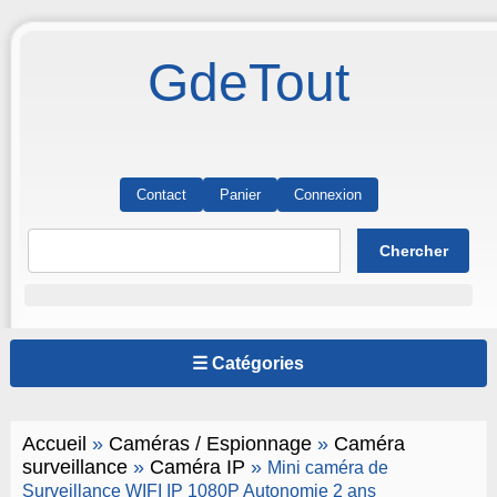
GdeTout
Contact
Panier
Connexion
☰ Catégories
Accueil
»
Caméras / Espionnage
»
Caméra
surveillance
»
Caméra IP
»
Mini caméra de
Surveillance WIFI IP 1080P Autonomie 2 ans