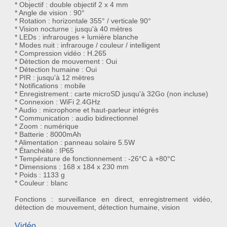
* Objectif : double objectif 2 x 4 mm
* Angle de vision : 90°
* Rotation : horizontale 355° / verticale 90°
* Vision nocturne : jusqu'à 40 mètres
* LEDs : infrarouges + lumière blanche
* Modes nuit : infrarouge / couleur / intelligent
* Compression vidéo : H.265
* Détection de mouvement : Oui
* Détection humaine : Oui
* PIR : jusqu'à 12 mètres
* Notifications : mobile
* Enregistrement : carte microSD jusqu'à 32Go (non incluse)
* Connexion : WiFi 2.4GHz
* Audio : microphone et haut-parleur intégrés
* Communication : audio bidirectionnel
* Zoom : numérique
* Batterie : 8000mAh
* Alimentation : panneau solaire 5.5W
* Étanchéité : IP65
* Température de fonctionnement : -26°C à +80°C
* Dimensions : 168 x 184 x 230 mm
* Poids : 1133 g
* Couleur : blanc
Fonctions : surveillance en direct, enregistrement vidéo,
détection de mouvement, détection humaine, vision
Vidéo