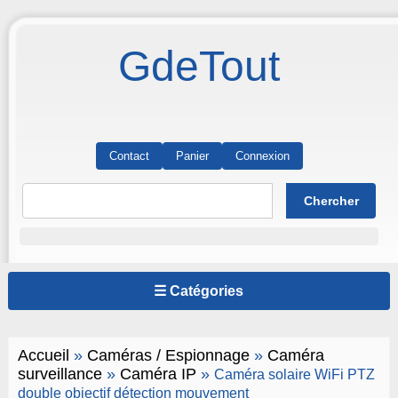
GdeTout
Contact
Panier
Connexion
☰ Catégories
Accueil
»
Caméras / Espionnage
»
Caméra
surveillance
»
Caméra IP
»
Caméra solaire WiFi PTZ
double objectif détection mouvement