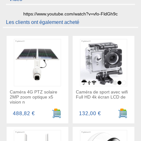
https://www.youtube.com/watch?v=vfo-FldGh9c
Les clients ont également acheté
Caméra 4G PTZ solaire
Caméra de sport avec wifi
2MP zoom optique x5
Full HD 4k écran LCD de
vision n
Ajouter au panier
Ajouter a
488,82 €
132,00 €