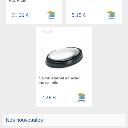
Pas Froid
Ajouter au panier
Ajouter a
21,36 €
5,15 €
Savon éternel en acier
inoxydable
Ajouter au panier
7,49 €
Nos nouveautés