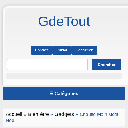
GdeTout
Contact
Panier
Connexion
☰ Catégories
Accueil
»
Bien-être
»
Gadgets
»
Chauffe-Main Motif
Noël