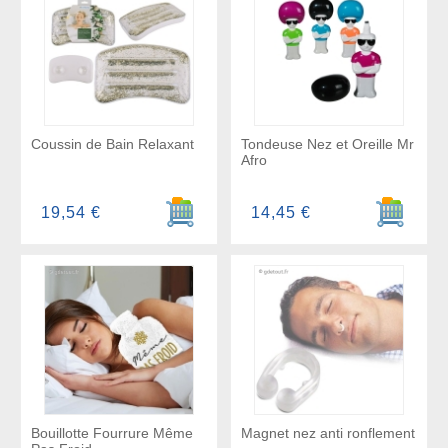
Coussin de Bain Relaxant
Tondeuse Nez et Oreille Mr
Afro
Ajouter au panier
Ajouter a
19,54 €
14,45 €
Bouillotte Fourrure Même
Magnet nez anti ronflement