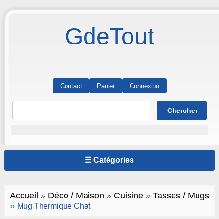
GdeTout
Contact
Panier
Connexion
☰ Catégories
Accueil
»
Déco / Maison
»
Cuisine
»
Tasses / Mugs
»
Mug Thermique Chat