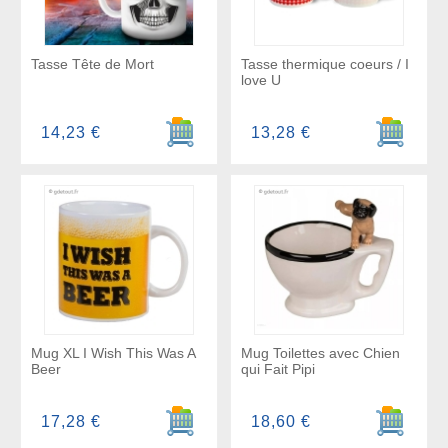
Tasse Tête de Mort
Tasse thermique coeurs / I
love U
Ajouter au panier
Ajouter a
14,23 €
13,28 €
Mug XL I Wish This Was A
Mug Toilettes avec Chien
Beer
qui Fait Pipi
Ajouter au panier
Ajouter a
17,28 €
18,60 €