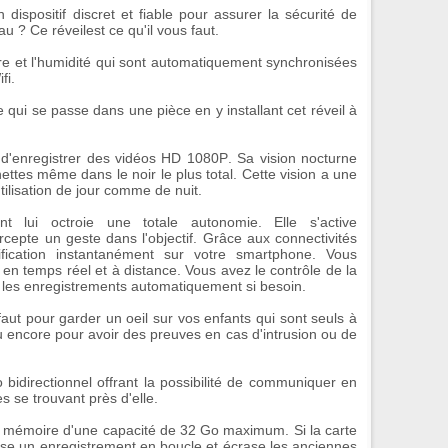
dispositif discret et fiable pour assurer la sécurité de
eau ? Ce
réveil
est ce qu'il vous faut.
re
et l'
humidité
qui sont automatiquement synchronisées
fi.
e qui se passe dans une pièce en y installant cet
réveil à
d'enregistrer des
vidéos HD 1080P
. Sa
vision nocturne
ttes même dans le noir le plus total. Cette vision a une
ilisation de jour comme de nuit.
nt
lui octroie une totale autonomie. Elle s'active
rcepte un geste dans l'objectif. Grâce aux connectivités
ification
instantanément sur votre smartphone. Vous
 en temps réel et à distance. Vous avez le contrôle de la
les enregistrements automatiquement si besoin.
 faut pour garder un oeil sur vos enfants qui sont seuls à
ou encore pour avoir des preuves en cas d'intrusion ou de
 bidirectionnel
offrant la possibilité de communiquer en
es se trouvant près d'elle.
e mémoire d'une capacité de 32 Go maximum. Si la carte
ose un enregistrement en boucle et écrase les anciennes