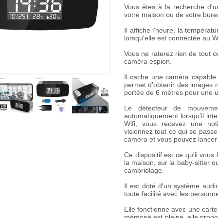
Vous êtes à la recherche d'un 
votre maison ou de votre bur
Il affiche l'
heure
, la
températu
lorsqu'elle est connectée au Wi
Vous ne raterez rien de tout c
caméra espion
.
Il cache une
caméra
capable 
permet d'obtenir des images ne
portée de 6 mètres
pour une ut
Le
détecteur de mouveme
automatiquement lorsqu'il inte
Wifi, vous recevez une
not
visionnez tout ce qui se passe
caméra et vous pouvez lancer 
Ce dispositif est ce qu'il vous
la maison, sur la baby-sitter 
cambriolage.
Il est doté d'un
système audio
toute facilité avec les personn
Elle fonctionne avec une cart
mémoire est pleine, elle prop