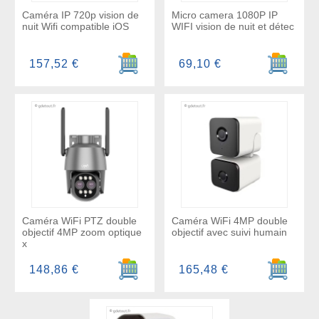
Caméra IP 720p vision de
Micro camera 1080P IP
nuit Wifi compatible iOS
WIFI vision de nuit et détec
Ajouter au panier
Ajouter a
157,52 €
69,10 €
Caméra WiFi PTZ double
Caméra WiFi 4MP double
objectif 4MP zoom optique
objectif avec suivi humain
x
Ajouter au panier
Ajouter a
148,86 €
165,48 €