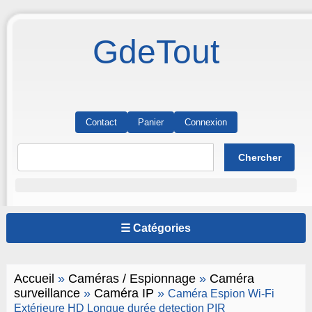
GdeTout
Contact
Panier
Connexion
☰ Catégories
Accueil
»
Caméras / Espionnage
»
Caméra
surveillance
»
Caméra IP
»
Caméra Espion Wi-Fi
Extérieure HD Longue durée detection PIR