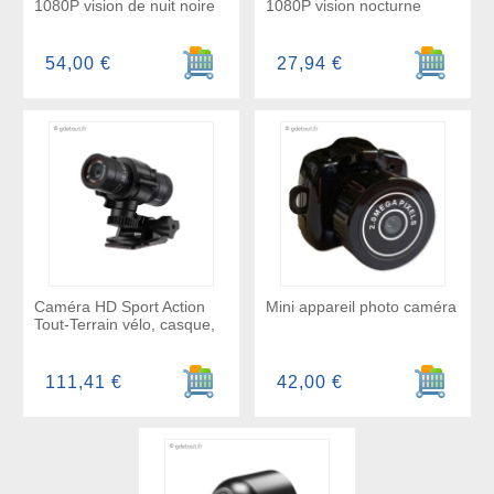
1080P vision de nuit noire
1080P vision nocturne
Ajouter au panier
Ajouter a
54,00 €
27,94 €
Caméra HD Sport Action
Mini appareil photo caméra
Tout-Terrain vélo, casque,
Ajouter au panier
Ajouter a
111,41 €
42,00 €