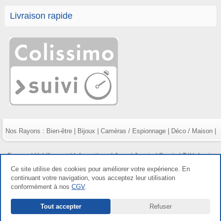
Livraison rapide
Nos Rayons :
Bien-être
|
Bijoux
|
Caméras / Espionnage
|
Déco / Maison
|
Fumeur
|
Habillement
|
Informatique
|
Jeux / Jouets
|
Survie
|
Téléphonie
Ce site utilise des cookies pour améliorer votre expérience. En
continuant votre navigation, vous acceptez leur utilisation
conformément à nos
CGV
.
Copyright gdetout.fr 2026, tous droits réservés |
Mentions légales
|
Conditions
Tout accepter
Refuser
générales de vente