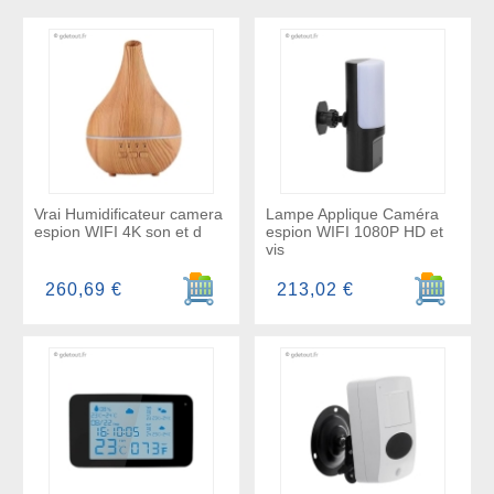
Vrai Humidificateur camera
Lampe Applique Caméra
espion WIFI 4K son et d
espion WIFI 1080P HD et
vis
Ajouter au panier
Ajouter a
260,69 €
213,02 €