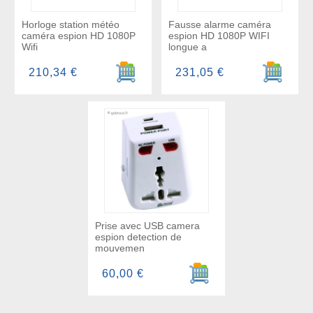
Horloge station météo
Fausse alarme caméra
caméra espion HD 1080P
espion HD 1080P WIFI
Wifi
longue a
Ajouter au panier
Ajouter a
210,34 €
231,05 €
Prise avec USB camera
espion detection de
mouvemen
Ajouter au panier
60,00 €