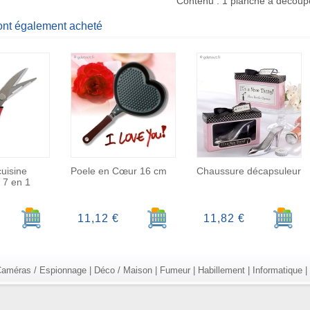
Contenu : 1 planche à découpe
 ont également acheté
uisine
Poele en Cœur 16 cm
Chaussure décapsuleur
n 7 en 1
Ajouter au panier
Ajouter au panier
Ajoute
11,12 €
11,82 €
améras / Espionnage
|
Déco / Maison
|
Fumeur
|
Habillement
|
Informatique
|