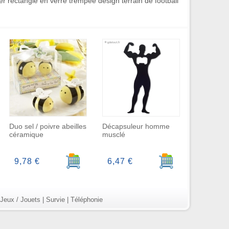
r rectangle en verre trempée design terrain de football
Duo sel / poivre abeilles
Décapsuleur homme
céramique
musclé
r au panier
Ajouter au panier
Ajouter au panier
9,78 €
6,47 €
Jeux / Jouets
|
Survie
|
Téléphonie