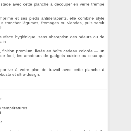
 stade avec cette
planche à découper en verre trempé
mprimé et ses pieds antidérapants, elle combine style
 pour trancher légumes, fromages ou viandes, puis servir
ch.
surface hygiénique
, sans absorption des odeurs ou de
ain.
 finition premium, livrée en boîte cadeau colorée —
un
de foot, les amateurs de gadgets cuisine ou ceux qui
portive à votre plan de travail avec cette
planche à
obuste et ultra-design.
cm
x températures
t
er