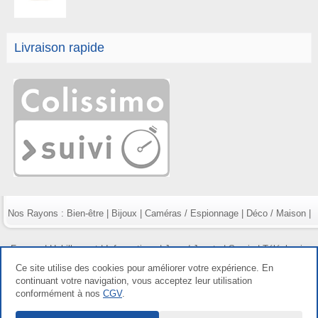
Livraison rapide
Nos Rayons :
Bien-être
|
Bijoux
|
Caméras / Espionnage
|
Déco / Maison
|
Fumeur
|
Habillement
|
Informatique
|
Jeux / Jouets
|
Survie
|
Téléphonie
Ce site utilise des cookies pour améliorer votre expérience. En
continuant votre navigation, vous acceptez leur utilisation
conformément à nos
CGV
.
Copyright gdetout.fr 2026, tous droits réservés |
Mentions légales
|
Conditions