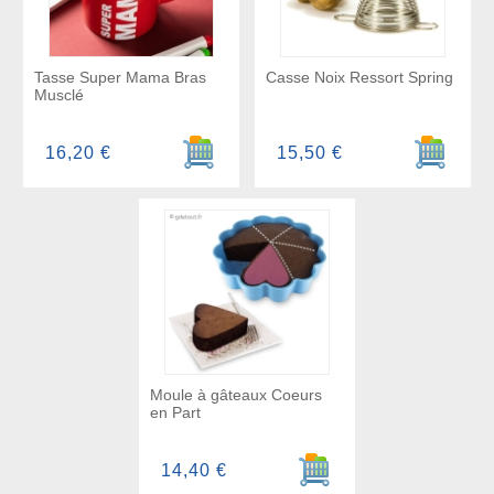
Tasse Super Mama Bras
Casse Noix Ressort Spring
Musclé
Ajouter au panier
Ajouter a
16,20 €
15,50 €
Moule à gâteaux Coeurs
en Part
Ajouter au panier
14,40 €