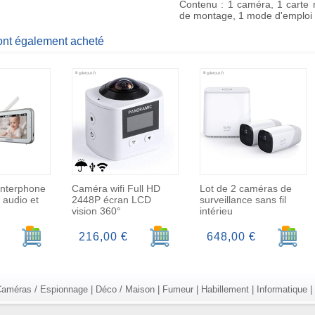
Contenu : 1 caméra, 1 carte 
de montage, 1 mode d'emploi
 ont également acheté
nterphone
Caméra wifi Full HD
Lot de 2 caméras de
 audio et
2448P écran LCD
surveillance sans fil
vision 360°
intérieu
Ajouter au panier
Ajouter au panier
Ajoute
216,00 €
648,00 €
améras / Espionnage
|
Déco / Maison
|
Fumeur
|
Habillement
|
Informatique
|