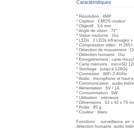
Caractéristiques
* Résolution : 4MP
* Capteur : CMOS couleur
* Objectif : 3.6 mm
* Angle de vision : 72°
* Vision nocturne : Oui
* LEDs : 2 LEDs infrarouges 
* Compression vidéo : H.265+
* Détection de mouvement : O
* Détection humaine : Oui
* Enregistrement : carte micr
* Carte mémoire : microSD 12
* Stockage : jusqu'à 128Go
* Connexion : WiFi 2.4GHz
* Audio : microphone et haut-p
* Communication : audio bidire
* Alimentation : 5V / 1A
* Consommation : 5W
* Utilisation : intérieure
* Dimensions : 53 x 42 x 75 
* Poids : 85 g
* Couleur : blanc
Fonctions : surveillance en 
détection humaine, audio bidir