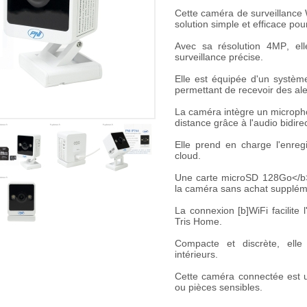
Cette
caméra de surveillance 
solution simple et efficace pou
Avec sa résolution
4MP
, el
surveillance précise.
Elle est équipée d'un systè
permettant de recevoir des al
La caméra intègre un
microph
distance grâce à l'
audio bidire
Elle prend en charge l'
enreg
cloud.
Une
carte microSD 128Go</b>]
la caméra sans achat supplém
La connexion [b]WiFi
facilite 
Tris Home
.
Compacte et discrète, elle
intérieurs.
Cette
caméra connectée
est u
ou pièces sensibles.