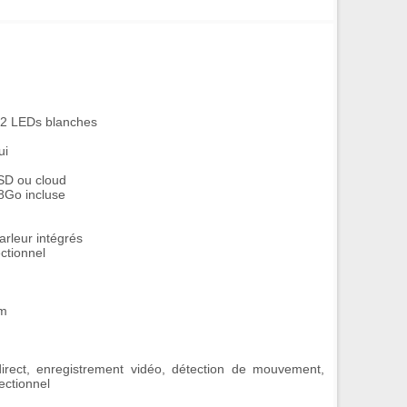
+ 2 LEDs blanches
ui
oSD ou cloud
8Go incluse
arleur intégrés
ctionnel
mm
direct, enregistrement vidéo, détection de mouvement,
ectionnel