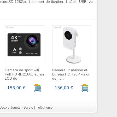
microSD 128Go, 1 support de fixation, 1 câble USB, vis
Caméra de sport wifi
Caméra IP maison et
Full HD 4k 2160p écran
bureau HD 720P vision
LCD de
de nuit
r au panier
Ajouter au panier
Ajouter au panier
156,00 €
156,00 €
Jeux / Jouets
|
Survie
|
Téléphonie