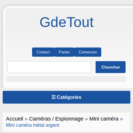
GdeTout
Contact
Panier
Connexion
☰ Catégories
Accueil
»
Caméras / Espionnage
»
Mini caméra
»
Mini caméra métal argent