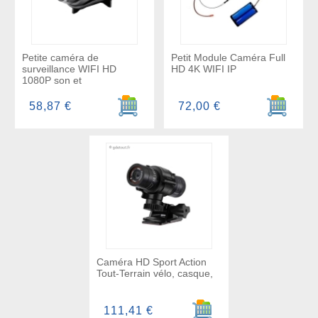
Petite caméra de
Petit Module Caméra Full
surveillance WIFI HD
HD 4K WIFI IP
1080P son et
Ajouter au panier
Ajouter a
58,87 €
72,00 €
Caméra HD Sport Action
Tout-Terrain vélo, casque,
Ajouter au panier
111,41 €