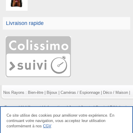
Livraison rapide
Nos Rayons :
Bien-être
|
Bijoux
|
Caméras / Espionnage
|
Déco / Maison
|
Fumeur
|
Habillement
|
Informatique
|
Jeux / Jouets
|
Survie
|
Téléphonie
Ce site utilise des cookies pour améliorer votre expérience. En
continuant votre navigation, vous acceptez leur utilisation
conformément à nos
CGV
.
Copyright gdetout.fr 2026, tous droits réservés |
Mentions légales
|
Conditions