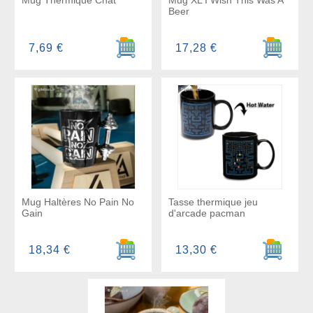
Mug Thermique Chat
Mug XL I Wish This Was A
Beer
Ajouter au panier
Ajouter a
7,69 €
17,28 €
Mug Haltères No Pain No
Tasse thermique jeu
Gain
d'arcade pacman
Ajouter au panier
Ajouter a
18,34 €
13,30 €