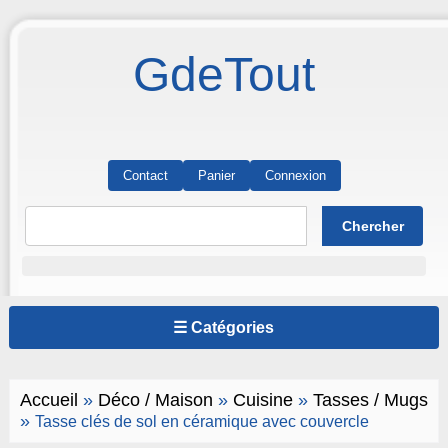
GdeTout
Contact
Panier
Connexion
☰ Catégories
Accueil
»
Déco / Maison
»
Cuisine
»
Tasses / Mugs
»
Tasse clés de sol en céramique avec couvercle