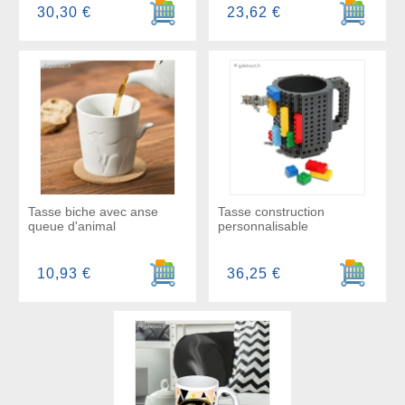
Ajouter au panier
Ajouter a
30,30 €
23,62 €
Tasse biche avec anse
Tasse construction
queue d'animal
personnalisable
Ajouter au panier
Ajouter a
10,93 €
36,25 €