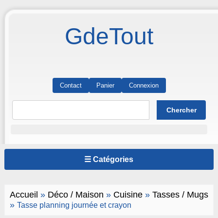
GdeTout
Contact
Panier
Connexion
☰ Catégories
Accueil
»
Déco / Maison
»
Cuisine
»
Tasses / Mugs
»
Tasse planning journée et crayon