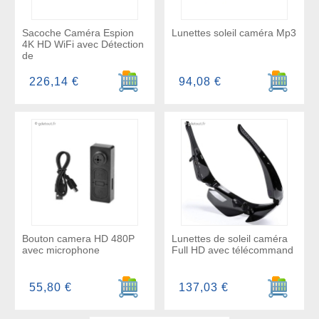
Sacoche Caméra Espion
Lunettes soleil caméra Mp3
4K HD WiFi avec Détection
de
Ajouter au panier
Ajouter a
226,14 €
94,08 €
Bouton camera HD 480P
Lunettes de soleil caméra
avec microphone
Full HD avec télécommand
Ajouter au panier
Ajouter a
55,80 €
137,03 €