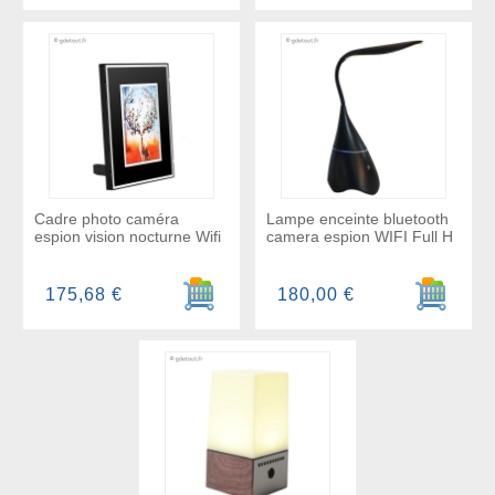
Cadre photo caméra
Lampe enceinte bluetooth
espion vision nocturne Wifi
camera espion WIFI Full H
Ajouter au panier
Ajouter a
175,68 €
180,00 €