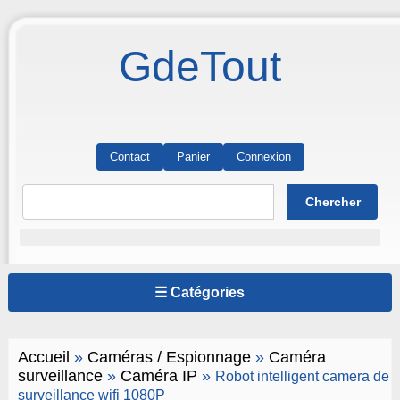
GdeTout
Contact
Panier
Connexion
☰ Catégories
Accueil
»
Caméras / Espionnage
»
Caméra
surveillance
»
Caméra IP
»
Robot intelligent camera de
surveillance wifi 1080P