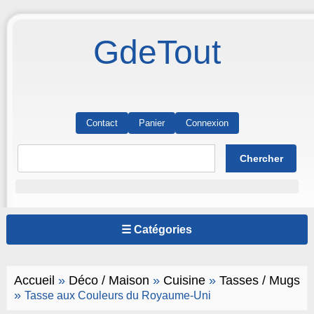
GdeTout
Contact
Panier
Connexion
☰ Catégories
Accueil
»
Déco / Maison
»
Cuisine
»
Tasses / Mugs
»
Tasse aux Couleurs du Royaume-Uni