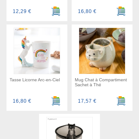
Ajouter au panier
Ajouter a
12,29 €
16,80 €
Tasse Licorne Arc-en-Ciel
Mug Chat à Compartiment
Sachet à Thé
Ajouter au panier
Ajouter a
16,80 €
17,57 €